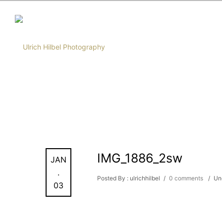
IMG_1886_2sw
JAN
.
Posted By : ulrichhilbel
/
0 comments
/
Un
03